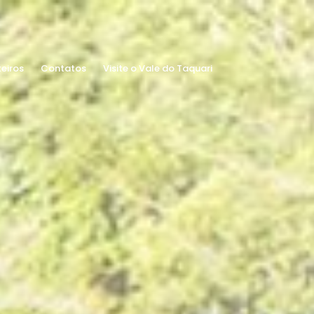
teiros
Contatos
Visite o Vale do Taquari